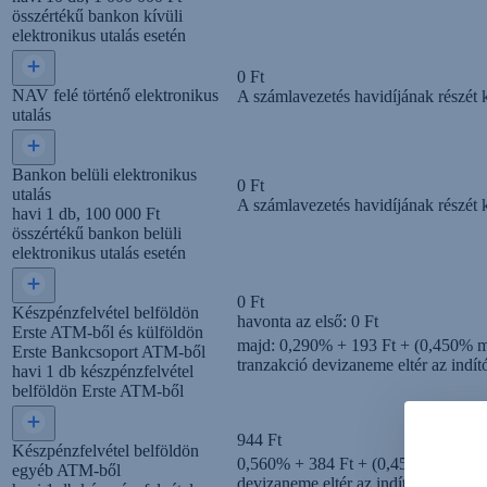
összértékű bankon kívüli
elektronikus utalás esetén
0 Ft
NAV felé történő elektronikus
A számlavezetés havidíjának részét 
utalás
Bankon belüli elektronikus
0 Ft
utalás
A számlavezetés havidíjának részét 
havi 1 db, 100 000 Ft
összértékű bankon belüli
elektronikus utalás esetén
0 Ft
Készpénz­felvétel belföldön
havonta az első:
0 Ft
Erste ATM-ből és külföldön
majd:
0,290% + 193 Ft + (0,450% m
Erste Bankcsoport ATM-ből
tranzakció devizaneme eltér az indí
havi 1 db készpénzfelvétel
belföldön Erste ATM-ből
944 Ft
Készpénz­felvétel belföldön
0,560% + 384 Ft + (0,450% max. 20
egyéb ATM-ből
devizaneme eltér az indító számla d