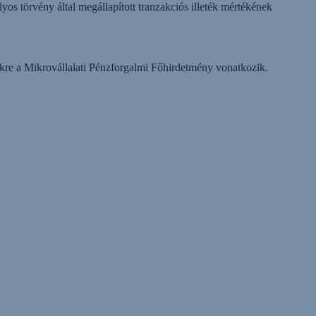
yos törvény által megállapított tranzakciós illeték mértékének
lekre a Mikrovállalati Pénzforgalmi Főhirdetmény vonatkozik.