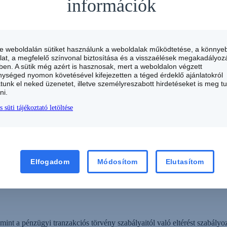
információk
állalati VISA betéti bankkártyára vonatkozik.
siness bankkártyák:
te weboldalán sütiket használunk a weboldalak működtetése, a könnye
lső kártyára VISA Business esetén
lat, a megfelelő színvonal biztosítása és a visszaélések megakadályoz
en. A sütik még azért is hasznosak, mert a weboldalon végzett
ységed nyomon követésével kifejezetten a téged érdeklő ajánlatokról
atunk el neked üzenetet, illetve személyreszabott hirdetéseket is meg t
ni.
s süti tájékoztató letöltése
Elfogadom
Módosítom
Elutasítom
mint a pénzügyi tranzakciós törvény szabályaitól való eltérést szabályo