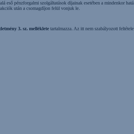
alá eső pénzforgalmi szolgáltatások díjainak esetében a mindenkor hatál
zakciók után a csomagdíjon felül vonjuk le.
etmény 3. sz. melléklete
tartalmazza. Az itt nem szabályozott feltéte