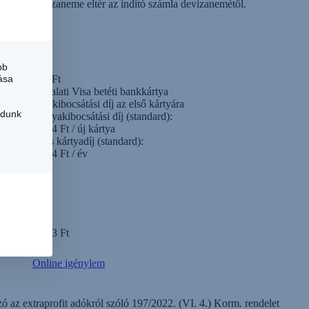
devizaneme eltér az indító számla devizanemétől.
bb
693 Ft
ása
Vállalati Visa betéti bankkártya
0 Ft kibocsátási díj az első kártyára
udunk
Kártyakibocsátási díj (standard):
8 314 Ft / új kártya
Éves kártyadíj (standard):
8 314 Ft / év
6 333 Ft
Online igénylem
zó az extraprofit adókról szóló 197/2022. (VI. 4.) Korm. rendelet