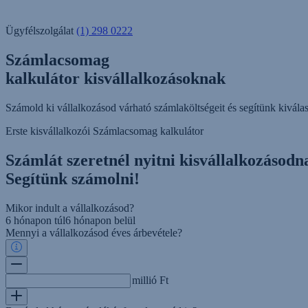
Ügyfélszolgálat
(1) 298 0222
Számlacsomag
kalkulátor kisvállalkozásoknak
Számold ki vállalkozásod várható számlaköltségeit és segítünk kiválasz
Erste kisvállalkozói Számlacsomag kalkulátor
Számlát szeretnél nyitni kisvállalkozásodn
Segítünk számolni!
Mikor indult a vállalkozásod?
6 hónapon túl
6 hónapon belül
Mennyi a vállalkozásod éves árbevétele?
millió Ft