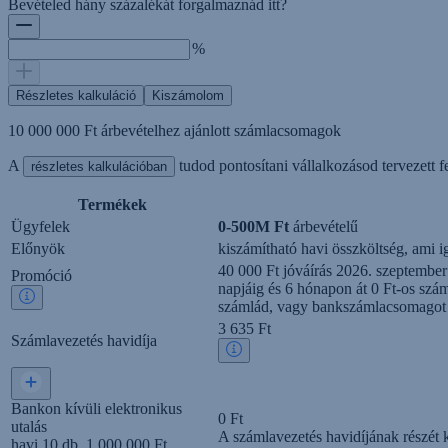
Bevételed hány százalékát forgalmaznád itt?
%
Részletes kalkuláció
Kiszámolom
10 000 000 Ft
árbevételhez ajánlott számlacsomagok
A
tudod pontosítani vállalkozásod tervezett fe
részletes kalkulációban
Termékek
Ügyfelek
0-500M Ft
árbevételű
Előnyök
kiszámítható havi összköltség, ami 
40 000 Ft jóváírás 2026. szeptember 
Promóció
napjáig és 6 hónapon át 0 Ft-os szá
számlád, vagy bankszámlacsomagot vá
3 635 Ft
Számlavezetés havidíja
Bankon kívüli elektronikus
0 Ft
utalás
A számlavezetés havidíjának részét 
havi 10 db, 1 000 000 Ft