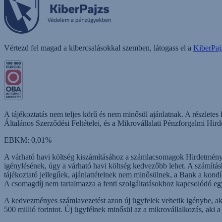
Vértezd fel magad a kibercsalásokkal szemben, látogass el a
KiberPaj
A tájékoztatás nem teljes körű és nem minősül ajánlatnak. A részletes 
Általános Szerződési Feltételei, és a Mikrovállalati Pénzforgalmi H
EBKM: 0,01%
A várható havi költség kiszámításához a számlacsomagok Hirdetménybe
igénylésének, úgy a várható havi költség kedvezőbb lehet. A számításho
tájékoztató jellegűek, ajánlattételnek nem minősülnek, a Bank a kondí
A csomagdíj nem tartalmazza a fenti szolgáltatásokhoz kapcsolódó egyé
A kedvezményes számlavezetést azon új ügyfelek vehetik igénybe, aki
500 millió forintot. Új ügyfélnek minősül az a mikrovállalkozás, aki