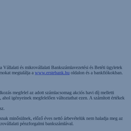
a Vállalati és mikrovállalati Bankszámlavezetési és Betéti ügyletek
umokat megtalálja a
www.erstebank.hu
oldalon és a bankfiókokban.
ozás megfelel az adott számlacsomag akciós havi díj melletti
t, ahol igényeinek megfelelően változtathat ezen. A számított értékek
sz.
ásnak minősülnek, előző éves nettó árbevételük nem haladja meg az
krovállalati pénzforgalmi bankszámlával.